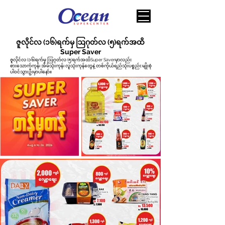
ဇူလိုင်လ (၁၆)ရက်မှ ဩဂုတ်လ (၅)ရက်အထိ
Super Saver
ဇူလိုင်လ (၁၆)ရက်မှ ဩဂုတ်လ (၅)ရက်အထိSuper Saverမှာလည်း
စားသောက်ကုန်၊ အိမ်သုံးကုန်၊ လူသုံးကုန်တွေနဲ့ တစ်ကိုယ်ရည်သုံးပစ္စည်း:မျိုးစုံ
ပါ၀င်သွားဦးမှာပါနော်။