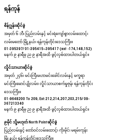
ရန်ကုန်
စိန်ဂျွန်းဆိုင်ခွဲ
အမှတ် ၆ ဘီ၊ ပြည်လမ်းနှင့် မင်းရဲကျော်စွာလမ်းထောင့်၊
လမ်းမတော် မြို့နယ်၊ ရန်ကုန်တိုင်းဒေသကြီး။
01-395397
/
01-395415
~395417 (ext -174,148,152)
မနက် ၉ နာရီမှ ည ၉ နာရီအထိ ဖွင့်လှစ်ထားပါတယ်ရှင်။
လှိုင်သာယာဆိုင်ခွဲ
အမှတ် ၂၄၆၊ မင်းကြီးမဟာမင်းခေါင်လမ်းနှင့် မက္ခရာ
မင်းကြီးမောင်ပျိုလမ်း၊ လှိုင်သာယာစက်မှုဇုန်၊ ရန်ကုန်တိုင်း
ဒေသကြီး။
01-9648200
To 209, Ext:212,214,207,203,215/
09-
367213340
မနက် ၉ နာရီမှ ည ၉ နာရီအထိ ဖွင့်လှစ်ထားပါတယ်ရှင်။
၉မိုင် သို့မဟုတ် North Pointဆိုင်ခွဲ
ပြည်လမ်းနှင့် တော်ဝင်လမ်းထောင့်၊ ကိုးမိုင်၊ မရမ်းကုန်း
မြို့နယ်၊ ရန်ကုန်တိုင်းဒေသကြီး။