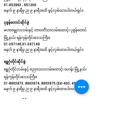
01-652963
, 651200
မနက် ၉ နာရီမှ ည ၉ နာရီအထိ ဖွင့်လှစ်ထားပါတယ်ရှင်။
ပုဇွန်တောင်ဆိုင်ခွဲ
မဟာဗန္ဓုလလမ်းနှင့် တာဝတိံသာလမ်းထောင့်၊ ပုဇွန်တောင်
မြို့နယ်၊ ရန်ကုန်တိုင်းဒေသကြီး။
01-397146
,
01-397149
မနက် ၉ နာရီမှ ည ၉ နာရီအထိ ဖွင့်လှစ်ထားပါတယ်ရှင်။
ရွှေဂုံတိုင်ဆိုင်ခွဲ
ရွှေဂုံတိုင်လမ်းနှင့် ဗညားဒလလမ်းထောင့်၊ ဗဟန်း မြို့နယ်၊
ရန်ကုန်တိုင်းဒေသကြီး။
01-8603873
,
8603874
,
8603875
(Ext-403, 404, 406)
မနက် ၉ နာရီမှ ည ၉ နာရီအထိ ဖွင့်လှစ်ထားပါတယ်ရှင်။
Terminal Mဆိုင်ခွဲ
Terminal M Leisure Shopping Mall (Lower Ground) ၊
ခရေပင်လမ်းနှင့် အမှတ် (၃) လမ်းမကြီးထောင့်၊ မင်္ဂလာဒုံ
မြို့နယ်။
09401505760
,
09795608453
,
019670197